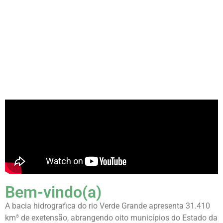
Bem-vindo(a)
A bacia hidrografica do rio Verde Grande apresenta 31.410
km³ de exetensão, abrangendo oito municípios do Estado da